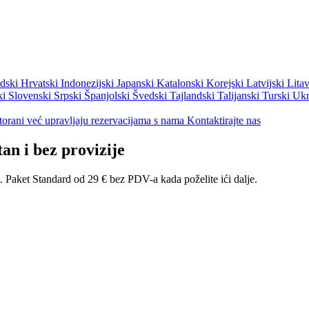
dski
Hrvatski
Indonezijski
Japanski
Katalonski
Korejski
Latvijski
Lita
ki
Slovenski
Srpski
Španjolski
Švedski
Tajlandski
Talijanski
Turski
Ukr
torani već upravljaju rezervacijama s nama
Kontaktirajte nas
tan i bez provizije
k. Paket Standard od 29 € bez PDV-a kada poželite ići dalje.