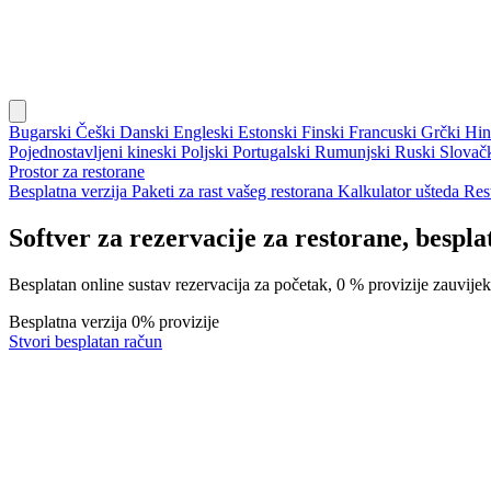
Bugarski
Češki
Danski
Engleski
Estonski
Finski
Francuski
Grčki
Hin
Pojednostavljeni kineski
Poljski
Portugalski
Rumunjski
Ruski
Slovač
Prostor za restorane
Besplatna verzija
Paketi za rast vašeg restorana
Kalkulator ušteda
Res
Softver za rezervacije za restorane, bespla
Besplatan online sustav rezervacija za početak, 0 % provizije zauvije
Besplatna verzija
0% provizije
Stvori besplatan račun