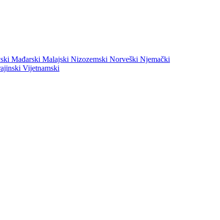
vski
Mađarski
Malajski
Nizozemski
Norveški
Njemački
ajinski
Vijetnamski