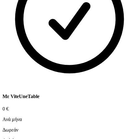
Με ViteUneTable
0 €
Ανά μήνα
Δωρεάν