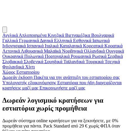
Αγγλικά
Απλοποιημένα Κινεζικά
Βιετναμέζικα
Βουλγαρικά
Γαλλικά
Γερμανικά
Δανικά
Ελληνικά
Εσθονικά
Ιαπωνικά
Ινδονησιακά
Ισπανικά
Ιταλικά
Καταλανικά
Κορεατικά
Κροατικά
Λετονικά
Λιθουανικά
Μαλαϊκά
Νορβηγικά
Ολλανδικά
Ουγγρικά
Ουκρανικά
Πολωνικά
Πορτογαλικά
Ρουμανικά
Ρωσικά
Σερβικά
Σλοβακικά
Σλοβενικά
Σουηδικά
Ταϊλανδικά
Τουρκικά
Τσεχικά
Φινλανδικά
Χίντι
Χώρος Εστιατορίου
Δωρεάν έκδοση
Πακέτα για την ανάπτυξη του εστιατορίου σας
Υπολογιστής εξοικονόμησης
Εστιατόρια που ήδη διαχειρίζονται
κρατήσεις μαζί μας
Επικοινωνήστε μαζί μας
Δωρεάν λογισμικό κρατήσεων για
εστιατόρια χωρίς προμήθεια
Δωρεάν σύστημα online κρατήσεων για να ξεκινήσετε, με 0%
προμήθεια για πάντα. Pack Standard από 29 € χωρίς ΦΠΑ όταν