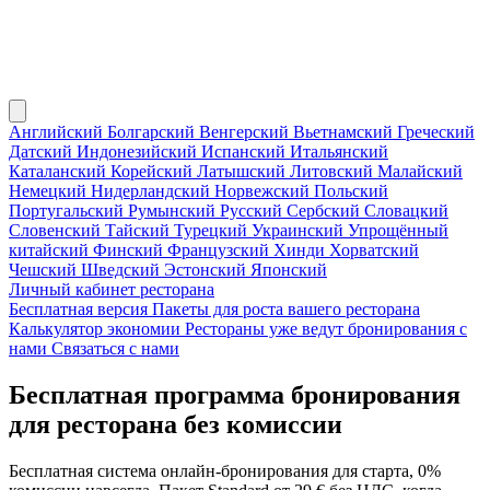
Английский
Болгарский
Венгерский
Вьетнамский
Греческий
Датский
Индонезийский
Испанский
Итальянский
Каталанский
Корейский
Латышский
Литовский
Малайский
Немецкий
Нидерландский
Норвежский
Польский
Португальский
Румынский
Русский
Сербский
Словацкий
Словенский
Тайский
Турецкий
Украинский
Упрощённый
китайский
Финский
Французский
Хинди
Хорватский
Чешский
Шведский
Эстонский
Японский
Личный кабинет ресторана
Бесплатная версия
Пакеты для роста вашего ресторана
Калькулятор экономии
Рестораны уже ведут бронирования с
нами
Связаться с нами
Бесплатная программа бронирования
для ресторана без комиссии
Бесплатная система онлайн-бронирования для старта, 0%