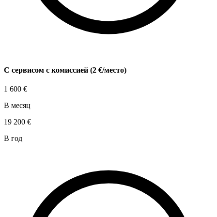
С сервисом с комиссией (2 €/место)
1 600
€
В месяц
19 200
€
В год