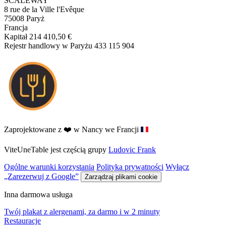
SCALEWAY
8 rue de la Ville l'Evêque
75008 Paryż
Francja
Kapitał 214 410,50 €
Rejestr handlowy w Paryżu 433 115 904
Zaprojektowane z ❤️ w Nancy we Francji
ViteUneTable jest częścią grupy
Ludovic Frank
Ogólne warunki korzystania
Polityka prywatności
Wyłącz
„Zarezerwuj z Google”
Zarządzaj plikami cookie
Inna darmowa usługa
Twój plakat z alergenami, za darmo i w 2 minuty
Restauracje